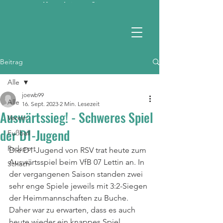
Kontaktieren Sie uns
RSV 1990 e.V.
Beitrag
Alle
joewb99
Alle
16. Sept. 2023
2 Min. Lesezeit
Auswärtssieg! - Schweres Spiel
Verein
der D1-Jugend
Fußball
Radsport
Die D1-Jugend von RSV trat heute zum 
Auswärtsspiel beim VfB 07 Lettin an. In 
Schach
der vergangenen Saison standen zwei 
sehr enge Spiele jeweils mit 3:2-Siegen 
der Heimmannschaften zu Buche. 
Daher war zu erwarten, dass es auch 
heute wieder ein knappes Spiel 