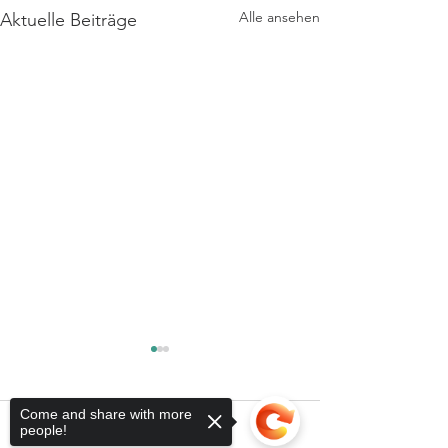
Alle ansehen
Aktuelle Beiträge
Come and share with more
Kommentare
people!