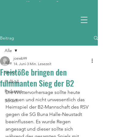
Kontaktieren Sie uns
RSV 1990 e.V.
Beitrag
Alle
joewb99
Alle
14. Juni
3 Min. Lesezeit
Freistöße bringen den
Verein
fulminanten Sieg der B2
Fußball
Radsport
Die Wettervorhersage sollte heute 
stimmen und nicht unwesentlich das 
Schach
Heimspiel der B2-Mannschaft des RSV 
gegen die SG Buna Halle-Neustadt 
beeinflussen. Es wurde Regen 
angesagt und dieser sollte sich 
während des gesamten Spiels mit 