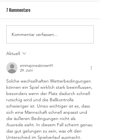
7 Kommentare
Kommentar verfassen...
⚽️ Die Tinte ist trocken – der
📢 Hitzefrei für das
Reideburger Kinder
neue Trainerstab steht fest! ⚽️
Verschiebung auf di
Aktuell
nach den Sommerfe
emmajonesbrown91
29. Juni
Solche wechselhaften Wetterbedingungen 
können ein Spiel wirklich stark beeinflussen, 
besonders wenn der Platz dadurch schnell 
rutschig wird und die Ballkontrolle 
schwieriger ist. Umso wichtiger ist es, dass 
sich eine Mannschaft schnell anpasst und 
die äußeren Bedingungen nicht als 
Ausrede sieht. In diesem Fall scheint genau 
das gut gelungen zu sein, was oft den 
Unterschied im Spielverlauf ausmacht. 