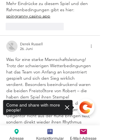
Mehr Eindrücke zu diesem Spiel und den 
Rahmenbedingungen gibt es hier: 
spingranny casino app
Gefällt mir
Antworten
Derek Russell
26. Juni
Was für eine starke Mannschaftsleistung! 
Trotz der schwierigen Wetterbedingungen 
hat das Team von Anfang an konzentriert 
gespielt und sich den Sieg wirklich 
verdient. Besonders beeindruckend waren 
die beiden Freistoßtore von Robert – die 
haben dem Spiel ihren Stempel 
aufgedrückt. Schön fand ich auch, dass sich 
Come and share with more
die Mannschaft nach dem unnötigen 
people!
Gegentor nicht aus der Ruhe bringen ließ, 
sondern direkt wieder ihren Rhythmus 
gefunden hat. Genau solche Spiele zeigen, 
wie wichtig Teamgeist und gegenseitige 
Adresse
Kontaktformular
E-Mail-Adresse