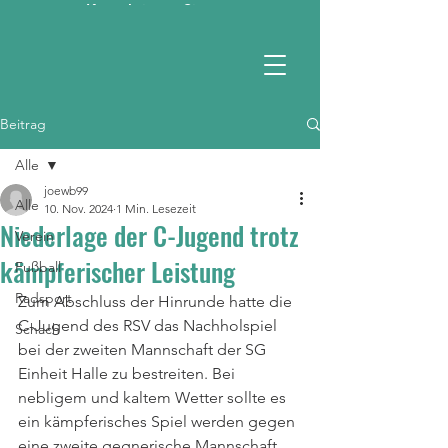
Kontaktieren Sie uns
RSV 1990 e.V.
Beitrag
Alle
joewb99
Alle
10. Nov. 2024
1 Min. Lesezeit
Niederlage der C-Jugend trotz
Verein
kämpferischer Leistung
Fußball
Radsport
Zum Abschluss der Hinrunde hatte die 
C-Jugend des RSV das Nachholspiel 
Schach
bei der zweiten Mannschaft der SG 
Einheit Halle zu bestreiten. Bei 
nebligem und kaltem Wetter sollte es 
ein kämpferisches Spiel werden gegen 
eine zweite gegnerische Mannschaft, 