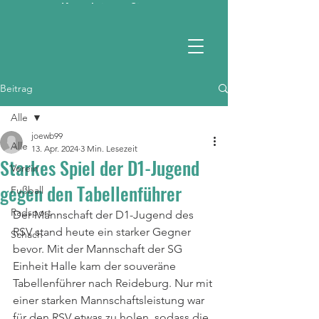
Kontaktieren Sie uns
RSV 1990 e.V.
Beitrag
Alle
joewb99
Alle
13. Apr. 2024
3 Min. Lesezeit
Starkes Spiel der D1-Jugend
Verein
gegen den Tabellenführer
Fußball
Radsport
Der Mannschaft der D1-Jugend des 
RSV stand heute ein starker Gegner 
Schach
bevor. Mit der Mannschaft der SG 
Einheit Halle kam der souveräne 
Tabellenführer nach Reideburg. Nur mit 
einer starken Mannschaftsleistung war 
für den RSV etwas zu holen, sodass die 