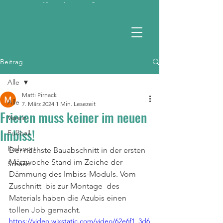
Kontaktieren Sie uns
RSV 1990 e.V.
Beitrag
Alle
Matti Pirnack
Alle
7. März 2024
1 Min. Lesezeit
Frieren muss keiner im neuen
Verein
Imbiss!
Fußball
Radsport
Der nächste Bauabschnitt in der ersten 
Märzwoche Stand im Zeiche der 
Schach
Dämmung des Imbiss-Moduls. Vom 
Zuschnitt  bis zur Montage  des 
Materials haben die Azubis einen 
tollen Job gemacht.
https://video.wixstatic.com/video/62e6f1_3d6