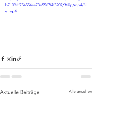
b7109df754554aa73e5567f4f5207/360p/mp4/fil
e.mp4
Alle ansehen
Aktuelle Beiträge