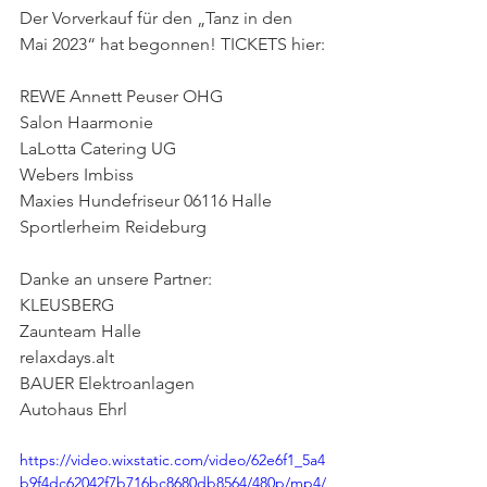
Der Vorverkauf für den „Tanz in den 
Mai 2023“ hat begonnen! TICKETS hier:
REWE Annett Peuser OHG
Salon Haarmonie
LaLotta Catering UG
Webers Imbiss
Maxies Hundefriseur 06116 Halle
Sportlerheim Reideburg
Danke an unsere Partner:
KLEUSBERG
Zaunteam Halle
relaxdays.alt
BAUER Elektroanlagen
Autohaus Ehrl
https://video.wixstatic.com/video/62e6f1_5a4
b9f4dc62042f7b716bc8680db8564/480p/mp4/