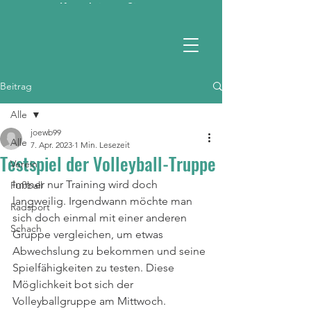
Kontaktieren Sie uns
RSV 1990 e.V.
Beitrag
Alle
joewb99
Alle
7. Apr. 2023
1 Min. Lesezeit
Testspiel der Volleyball-Truppe
Verein
Immer nur Training wird doch 
Fußball
langweilig. Irgendwann möchte man 
Radsport
sich doch einmal mit einer anderen 
Schach
Gruppe vergleichen, um etwas 
Abwechslung zu bekommen und seine 
Spielfähigkeiten zu testen. Diese 
Möglichkeit bot sich der 
Volleyballgruppe am Mittwoch.