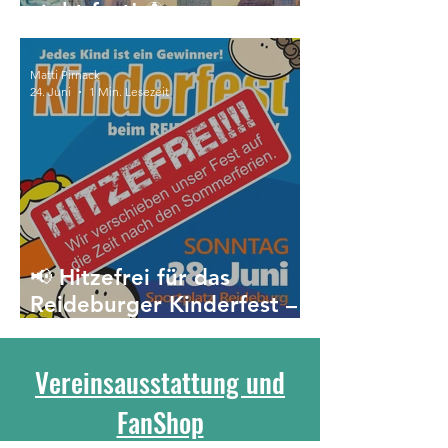
steht fest! ⚽️
Matti Pirnack
24. Juni
1 Min. Lesezeit
📢 Hitzefrei für das
Reideburger Kinderfest –
Verschiebung auf die Zeit
nach den Sommerferien
Vereinsausstattung und
FanShop