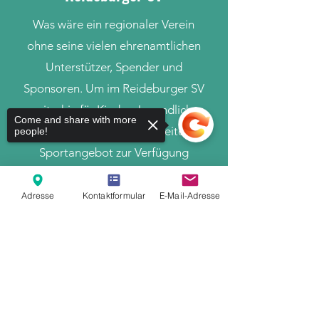
Was wäre ein regionaler Verein
ohne seine vielen ehrenamtlichen
Unterstützer, Spender und
Sponsoren. Um im Reideburger SV
weiterhin für Kinder, Jugendliche
Come and share with more
und Erwachsene das breite
people!
Sportangebot zur Verfügung
stellen zu können, suchen wir
ehrenamtliche Helfer
,
Trainer
,
Adresse
Kontaktformular
E-Mail-Adresse
Unterstützer
und
Sponsoren
.
Sorry, the checkout page does not
Wenn auch Du uns unterstützen
support sharing
Copied to clipboard
möchtest, kontaktiere uns über
den Button. Wir freuen uns auf
Deine Unterstützung!